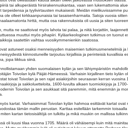
iiriä tai alkuperäistä hirsirakennuskantaa, vaan sen lukemattomia alue
 tarpeidensa ja tyylivirtausten mukaisesti. Meidän mielikuvissamme pu
na ole olleet kirkkaanpunaisia tai tasaisenharmaita. Satoja vuosia sitte
alaamatonta hirttä, mutta osa rakennuksista oli uusia ja siten tuoreen
, mutta ne saattoivat myös lahota tai palaa, ja niitä korjattiin, laajennett
essa muuttui myös pihapiiri. Kyläarkeologinen tutkimus on tuonut esiin,
ikkoja saatettiin vaihtaa vuosikymmenienkin saatossa.
t ovat astuneet osaksi menneisyyden maisemien tutkimusmenetelmiä ja h
nneisyydestä kiinnostuneille tarjoutuu kirjallisia ja perinteisiä kuvallisia
 jopa liikkua siinä.
ainnollistamaan yhden suomalaisen kylän ja sen lähiympäristön mahdoll
 pitäjän Toivolan kylä Päijät-Hämeessä. Varhaisin kirjallinen tieto kylä
stat toivat Toivolan ja sen rajat asiakirjoihin seuraavan kerran vuosina
rjoja ja sakkoluetteloita, 1600-luvulta alkaen tuomiokirjoja ja 1700-l
modernin Toivolan ja sen asukkaat sitä paremmin, mitä enemmän ja mo
a.
 myös kartat. Varhaisimmat Toivolan kylän hahmoa esittävät kartat ovat 
dostaa tämän mallin perustan. Karttaa esitellään tarkemmin toisaalla 
ten kartan tietosisältöjä on tulkittu ja mikä muukin on mallissa tulkin
sä oli kuusi tilaa vuonna 1705. Määrä oli vähäisempi kuin mitä mainit
oa. Mutta myöhemmin kylä oli autioitunut lukuun ottamatta Perheen tilaa.