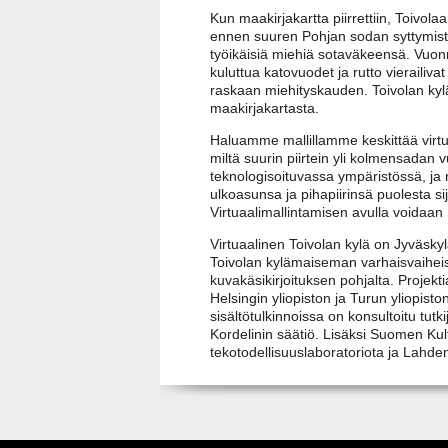
Kun maakirjakartta piirrettiin, Toivola
ennen suuren Pohjan sodan syttymistä
työikäisiä miehiä sotaväkeensä. Vuo
kuluttua katovuodet ja rutto vierailiv
raskaan miehityskauden. Toivolan kylä
maakirjakartasta.
Haluamme mallillamme keskittää virtua
miltä suurin piirtein yli kolmensada
teknologisoituvassa ympäristössä, ja
ulkoasunsa ja pihapiirinsä puolesta s
Virtuaalimallintamisen avulla voidaa
Virtuaalinen Toivolan kylä on Jyväskyl
Toivolan kylämaiseman varhaisvaiheist
kuvakäsikirjoituksen pohjalta. Projek
Helsingin yliopiston ja Turun yliopis
sisältötulkinnoissa on konsultoitu tutk
Kordelinin säätiö. Lisäksi Suomen Ku
tekotodellisuuslaboratoriota ja Lahde