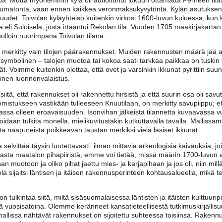
asumatonta, vaan ennen kaikkea veronmaksukyvytöntä. Kylän asutuksen
uudet. Toivolan kyläyhteisö kuitenkin virkosi 1600-luvun kuluessa, kun 
a eli Suloisela, josta irtaantui Rekolan tila. Vuoden 1705 maakirjakartan
olloin nuorimpana Toivolan tilana.
n merkitty vain tilojen päärakennukset. Muiden rakennusten määrä jää a
ymbolinen – talojen muotoa tai kokoa saati tarkkaa paikkaa on tuskin yr
t. Voimme kuitenkin olettaa, että ovet ja varsinkin ikkunat pyrittiin s
llinen luonnonvalaistus.
itä, että rakennukset oli rakennettu hirsistä ja että suurin osa oli sa
 omistukseen vastikään tulleeseen Knuutilaan, on merkitty savupiippu; ehk
assa olleen eroavaisuuden. Isonvihan jälkeistä tilannetta kuvaavassa v
oidaan tulkita monella, mielikuvitustakin kutkuttavalla tavalla. Malliss
ta naapureista poikkeavan taustan merkiksi vielä lasiset ikkunat.
selvittää täysin luotettavasti: ilman mittavia arkeologisia kaivauksia, 
asta maatalon pihapiiristä, emme voi tietää, missä määrin 1700-luvun alun
 muotoon ja oliko pihat jaettu mies- ja karjapihaan ja jos oli, niin millä
ola sijaitsi läntisen ja itäisen rakennusperinteen kohtausalueella, mikä
 tulkintaa siitä, miltä sisäsuomalaisessa läntisten ja itäisten kulttuurip
 vuosisatoina. Olemme keränneet kansatieteellisestä tutkimuskirjalli
a mallissa nähtävät rakennukset on sijoitettu suhteessa toisiinsa. Raken