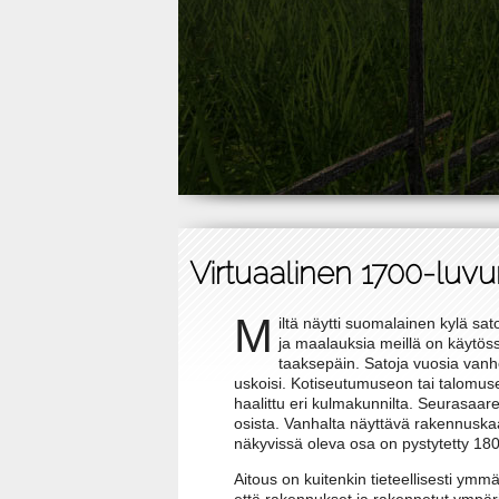
Virtuaalinen 1700-luvu
M
iltä näytti suomalainen kylä sa
ja maalauksia meillä on käytö
taaksepäin. Satoja vuosia vanho
uskoisi. Kotiseutumuseon tai talomuseo
haalittu eri kulmakunnilta. Seurasaa
osista. Vanhalta näyttävä rakennusk
näkyvissä oleva osa on pystytetty 180
Aitous on kuitenkin tieteellisesti ymmä
että rakennukset ja rakennetut ympäri