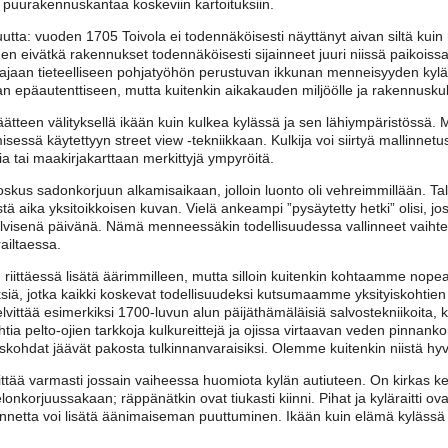
 puurakennuskantaa koskeviin kartoituksiin.
utta: vuoden 1705 Toivola ei todennäköisesti näyttänyt aivan siltä kui
nen eivätkä rakennukset todennäköisesti sijainneet juuri niissä paikoissa
 laajaan tieteelliseen pohjatyöhön perustuvan ikkunan menneisyyden kyl
an epäautenttiseen, mutta kuitenkin aikakauden miljöölle ja rakennuskul
äätteen välityksellä ikään kuin kulkea kylässä ja sen lähiympäristössä.
isessä käytettyyn street view -tekniikkaan. Kulkija voi siirtyä mallinnet
 tai maakirjakarttaan merkittyjä ympyröitä.
skus sadonkorjuun alkamisaikaan, jolloin luonto oli vehreimmillään. Ta
ä aika yksitoikkoisen kuvan. Vielä ankeampi ”pysäytetty hetki” olisi, jos
visenä päivänä. Nämä menneessäkin todellisuudessa vallinneet vaihtel
ailtaessa.
riittäessä lisätä äärimmilleen, mutta silloin kuitenkin kohtaamme nopeas
 jotka kaikki koskevat todellisuudeksi kutsumaamme yksityiskohtien 
lvittää esimerkiksi 1700-luvun alun päijäthämäläisiä salvostekniikoita, 
tia pelto-ojien tarkkoja kulkureittejä ja ojissa virtaavan veden pinnank
kohdat jäävät pakosta tulkinnanvaraisiksi. Olemme kuitenkin niistä hyvin
innittää varmasti jossain vaiheessa huomiota kylän autiuteen. On kirkas ke
elonkorjuussakaan; räppänätkin ovat tiukasti kiinni. Pihat ja kyläraitti ov
tunnetta voi lisätä äänimaiseman puuttuminen. Ikään kuin elämä kylässä 