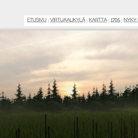
|
|
|
|