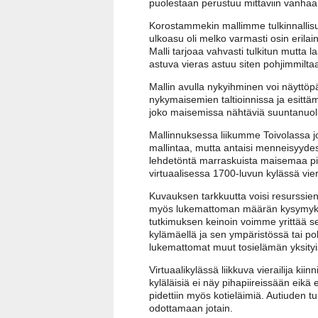
puolestaan perustuu mittaviin vanhaa
Korostammekin mallimme tulkinnallisu
ulkoasu oli melko varmasti osin erilai
Malli tarjoaa vahvasti tulkitun mutta
astuva vieras astuu siten pohjimmilta
Mallin avulla nykyihminen voi näyttöp
nykymaisemien taltioinnissa ja esittäm
joko maisemissa nähtäviä suuntanuolia
Mallinnuksessa liikumme Toivolassa jo
mallintaa, mutta antaisi menneisyydest
lehdetöntä marraskuista maisemaa pil
virtuaalisessa 1700-luvun kylässä vier
Kuvauksen tarkkuutta voisi resurssien 
myös lukemattoman määrän kysymyksiä,
tutkimuksen keinoin voimme yrittää se
kylämäellä ja sen ympäristössä tai poh
lukemattomat muut tosielämän yksityis
Virtuaalikylässä liikkuva vierailija ki
kyläläisiä ei näy pihapiireissään eikä 
pidettiin myös kotieläimiä. Autiuden 
odottamaan jotain.