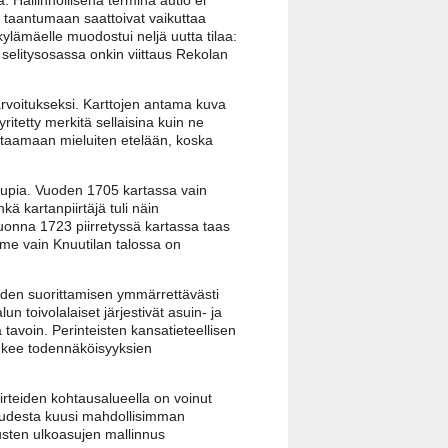
 taantumaan saattoivat vaikuttaa
kylämäelle muodostui neljä uutta tilaa:
 selitysosassa onkin viittaus Rekolan
rvoitukseksi. Karttojen antama kuva
itetty merkitä sellaisina kuin ne
uuntaamaan mieluiten etelään, koska
vutupia. Vuoden 1705 kartassa vain
ä kartanpiirtäjä tuli näin
uonna 1723 piirretyssä kartassa taas
amme vain Knuutilan talossa on
joiden suorittamisen ymmärrettävästi
 toivolalaiset järjestivät asuin- ja
 tavoin. Perinteisten kansatieteellisen
 tekee todennäköisyyksien
iirteiden kohtausalueella on voinut
suudesta kuusi mahdollisimman
nusten ulkoasujen mallinnus