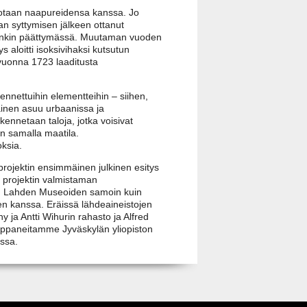
ut sotaan naapureidensa kanssa. Jo
n syttymisen jälkeen ottanut
itenkin päättymässä. Muutaman vuoden
 aloitti isoksivihaksi kutsutun
 vuonna 1723 laaditusta
ennettuihin elementteihin – siihen,
ainen asuu urbaanissa ja
nnetaan taloja, jotka voisivat
n samalla maatila.
ksia.
-projektin ensimmäinen julkinen esitys
s projektin valmistaman
sen, Lahden Museoiden samoin kuin
een kanssa. Eräissä lähdeaineistojen
y ja Antti Wihurin rahasto ja Alfred
umppaneitamme Jyväskylän yliopiston
issa.