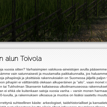
n alun Toivola
toja vuosia sitten? Varhaisimpien valokuva-aineistojen avulla pääsemme 
ssämme vain satunnaisesti ja muutamalta paikkakunnalta, jos haluamm
ja pihapiirejä ja yksittäisiä rakennuksiakin on Suomessa jäljellä paljo
n pihapiiri ei välttämättä olekaan alkuperäinen ja ”aito”, vaan monet ra
ren tai Tukholman Skansenin kaltaisessa ulkoilmamuseossa rakennukset
aan ei ehkä ole kuitenkaan satoja vuosia vanha – varsin monen harmaa
0-luvulla, ja rakennuksen ulkoasua ja muotoa on lisäksi saatettu muutt
rrettynä suhteellinen käsite: arkeologiset, taidehistorialliset ja kansatiet
stöt ovat oikeastaan kautta aikain olleet jatkuvassa muutoksen tilassa. 