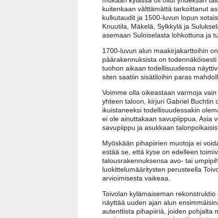
kuitenkaan välttämättä tarkoittanut 
kulkutaudit ja 1500-luvun lopun sotais
Knuutila, Mäkelä, Sylkkylä ja Suluksel
asemaan Suloiselasta lohkottuna ja tu
1700-luvun alun maakirjakarttoihin o
päärakennuksista on todennäköisesti s
tuohon aikaan todellisuudessa näyttivä
siten saatiin sisätiloihin paras mahdo
Voimme olla oikeastaan varmoja vain si
yhteen taloon, kirjuri Gabriel Buchtin
ikuistaneeksi todellisuudessakin olem
ei ole ainuttakaan savupiippua. Asia v
savupiippu ja asukkaan talonpoikaisis
Myöskään pihapiirien muotoja ei voida 
estää se, että kyse on edelleen toimiv
talousrakennuksensa avo- tai umpipihan
luokittelumääritysten perusteella Toiv
arvioimisesta vaikeaa.
Toivolan kylämaiseman rekonstruktio on
näyttää uuden ajan alun ensimmäisinä
autenttista pihapiiriä, joiden pohjalt