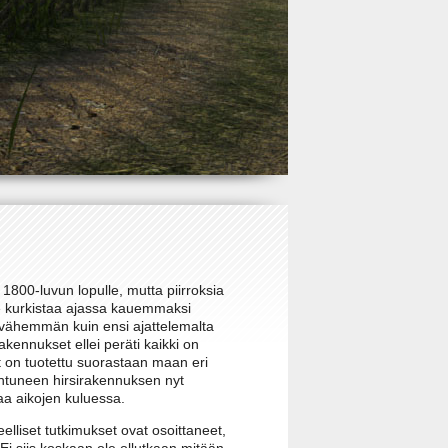
1800-luvun lopulle, mutta piirroksia
e kurkistaa ajassa kauemmaksi
n vähemmän kuin ensi ajattelemalta
kennukset ellei peräti kaikki on
 on tuotettu suorastaan maan eri
ntuneen hirsirakennuksen nyt
aa aikojen kuluessa.
eelliset tutkimukset ovat osoittaneet,
Ei siis koskaan ole ollutkaan mitään