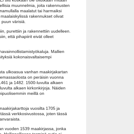
ellisia muunnelmia, joita rakennusten
namullalla maalatut tai harmaiksi
n maalaiskylissä rakennukset olivat
 puun värisiä.
iin, purettiin ja rakennettiin uudelleen.
 että pihapiirit eivät olleet
avainnollistamistyökaluja. Mallien
 esityksiä kokonaisvaltaisempi
ista ulkoasua vanhan maakirjakartan
n olemassaolosta on peräisin vuonna
 1461 ja 1482. 1500-luvulta alkaen
uvulta alkaen kirkonkirjoja. Näiden
nipuolisemmin meillä on
maakirjakarttoja vuosilta 1705 ja
tässä verkkosivustossa, joten tässä
nanvaraista.
aan vuoden 1539 maakirjassa, jonka
 Hallinnollisena terminä autio ei