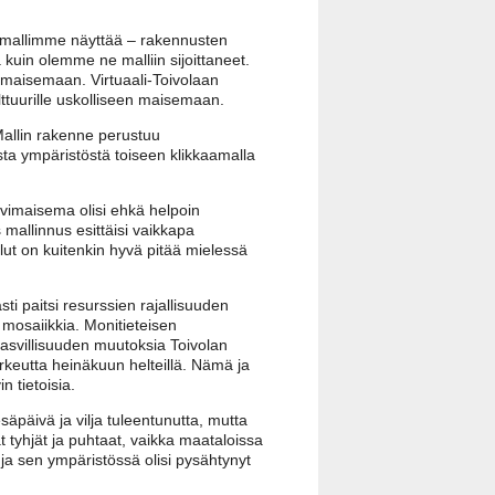
n mallimme näyttää – rakennusten
 kuin olemme ne malliin sijoittaneet.
ämaisemaan. Virtuaali-Toivolaan
ttuurille uskolliseen maisemaan.
 Mallin rakenne perustuu
usta ympäristöstä toiseen klikkaamalla
lvimaisema olisi ehkä helpoin
 mallinnus esittäisi vaikkapa
ut on kuitenkin hyvä pitää mielessä
ti paitsi resurssien rajallisuuden
mosaiikkia. Monitieteisen
kasvillisuuden muutoksia Toivolan
orkeutta heinäkuun helteillä. Nämä ja
 tietoisia.
säpäivä ja vilja tuleentunutta, mutta
at tyhjät ja puhtaat, vaikka maataloissa
ja sen ympäristössä olisi pysähtynyt