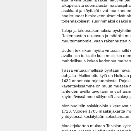
alkuperäistä suomalaista maalaispihap
asukkaat ja käyttäjät ovat muokanneet
haalistuneet hirsirakennukset eivät ai
todennäköisesti suurimmaksi osaksi ma
Taloja ja talousrakennuksia pystytettiin
Rakennusten ulkoasun ja määrän muuttu
muuttumattomia, vaan rakennusten pa
Uuden tekniikan myötä virtuaalimalli
avulla niin tutkijalle kuin muillekin me
mahdollisuus kokea kadonnut maisema,
Tässä virtuaalimallissa pyritään hav
pohjalta. Mallinnettu kylä on Hollolan
1432 annetusta rajatuomiosta. Rajakii
käytettävissämme on muun muassa maaki
lähteiden avulla tavoitamme varhais
käytettävissämme säilyneitä asiakirjoj
Monipuolisiin asiakirjoihin lukeutuvat
1723. Vuoden 1705 maakirjakartta muo
yhteydessä keskitytään selostamaan, mi
Maakirjakartan mukaan Toivolan kyläs
mukaan kylässä oli ollut yhdeksän tal