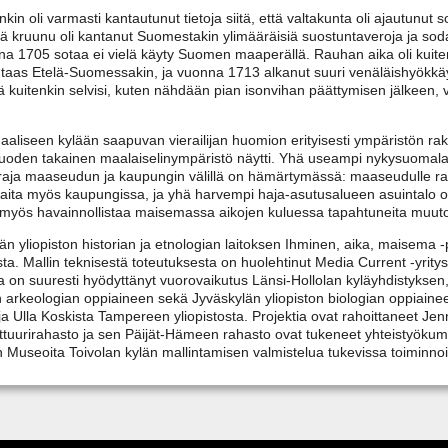
ankin oli varmasti kantautunut tietoja siitä, että valtakunta oli ajautun
 kruunu oli kantanut Suomestakin ylimääräisiä suostuntaveroja ja soda
nna 1705 sotaa ei vielä käyty Suomen maaperällä. Rauhan aika oli ku
at taas Etelä-Suomessakin, ja vuonna 1713 alkanut suuri venäläishyökkäys
 kuitenkin selvisi, kuten nähdään pian isonvihan päättymisen jälkeen,
aliseen kylään saapuvan vierailijan huomion erityisesti ympäristön rak
n vuoden takainen maalaiselinympäristö näytti. Yhä useampi nykysuomal
 raja maaseudun ja kaupungin välillä on hämärtymässä: maaseudulle rake
ijaita myös kaupungissa, ja yhä harvempi haja-asutusalueen asuintalo o
n myös havainnollistaa maisemassa aikojen kuluessa tapahtuneita muuto
än yliopiston historian ja etnologian laitoksen Ihminen, aika, maisema 
a. Mallin teknisestä toteutuksesta on huolehtinut Media Current -yrity
tia on suuresti hyödyttänyt vuorovaikutus Länsi-Hollolan kyläyhdistyk
ton arkeologian oppiaineen sekä Jyväskylän yliopiston biologian oppiain
ija Ulla Koskista Tampereen yliopistosta. Projektia ovat rahoittaneet Jenn
lttuurirahasto ja sen Päijät-Hämeen rahasto ovat tukeneet yhteistyök
n Museoita Toivolan kylän mallintamisen valmistelua tukevissa toiminno